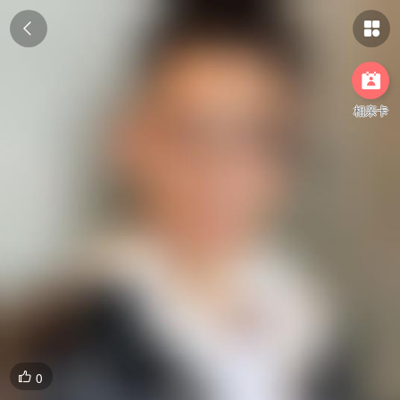



相亲卡
0
