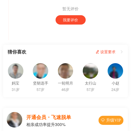
暂无评价
我要评价
猜你喜欢
 设置要求

妈宝
坚韧选手
一轮明月
太行山
小赵
31岁
57岁
46岁
57岁
24岁
开通会员・飞速脱单
 升级VIP
相亲成功率提升300%