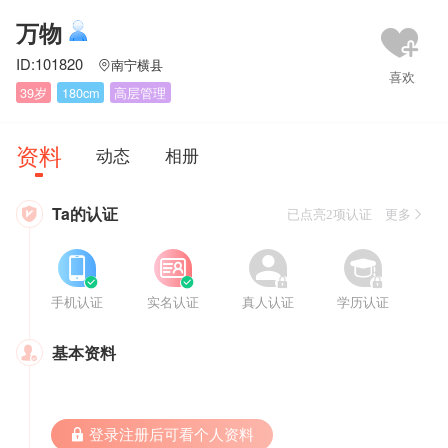
万物
ID:101820
南宁横县

39岁
180cm
高层管理
资料
动态
相册
Ta的认证

已点亮2项认证 更多








手机认证
实名认证
真人认证
学历认证
基本资料

 登录注册后可看个人资料