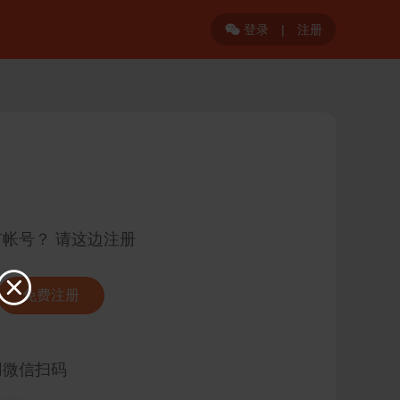
登录
|
注册

有帐号？ 请这边注册

免费注册
用微信扫码