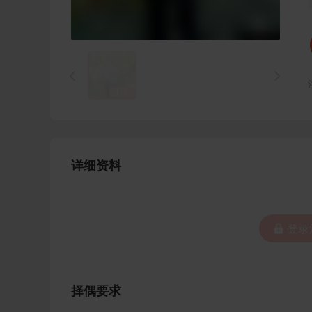


1
/
1
详细资料
 登
择偶要求