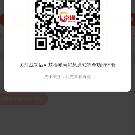




发私信
打招呼
联系Ta
注册时间：
VIP会员可见
最后登录时间：
VIP会员可见
最后位置：
关注成功后可获得帐号消息通知等全功能体验
先不关注，我先看看再说
录注册后可看详细资料