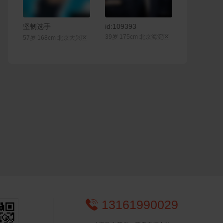
联系Ta
联系Ta
坚韧选手
id:109393
39岁 175cm 北京海淀区
57岁 168cm 北京大兴区
13161990029
