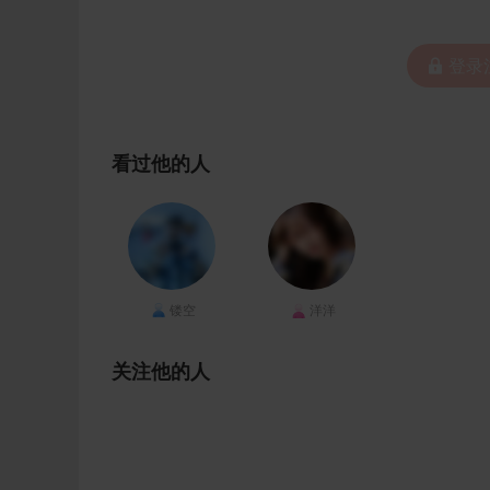
 登
看过他的人
镂空
洋洋
关注他的人