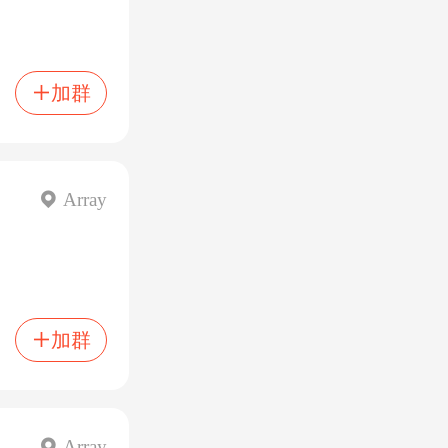
加群

 Array
加群

 Array