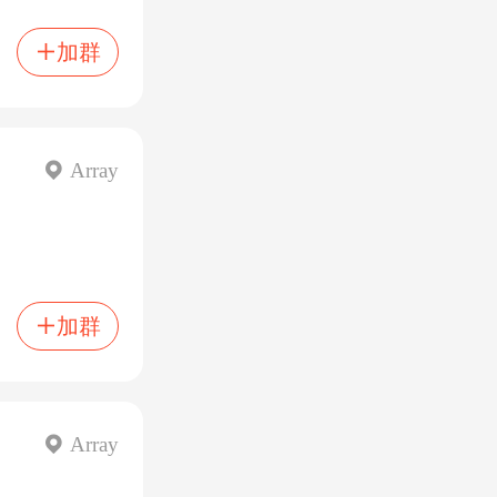
加群

 Array
加群

 Array