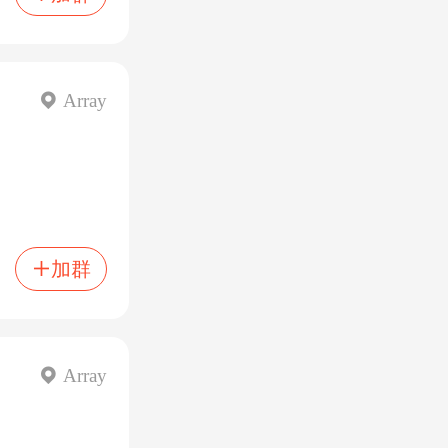
 Array
加群

 Array