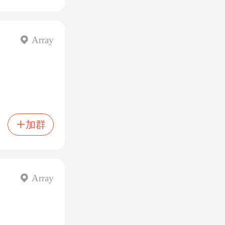
 Array
加群

 Array