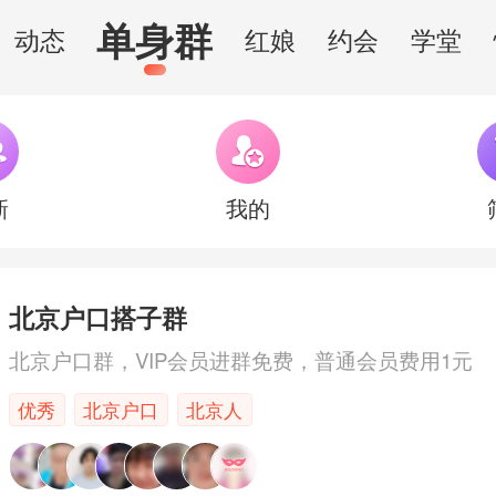
单身群
动态
红娘
约会
学堂


新
我的
北京户口搭子群
北京户口群，VIP会员进群免费，普通会员费用1元
优秀
北京户口
北京人