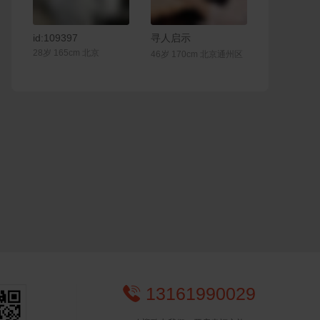
联系Ta
联系Ta
id:109397
寻人启示
28岁 165cm 北京
46岁 170cm 北京通州区
13161990029
