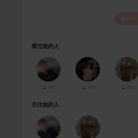
 登
看过她的人
无恙
清河
青城
关注她的人