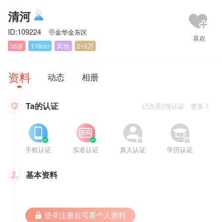
清河
ID:109224
金华金东区

36岁
178cm
其他
2~5万
资料
动态
相册
Ta的认证

已点亮2项认证 更多








手机认证
实名认证
真人认证
学历认证
基本资料

 登录注册后可看个人资料