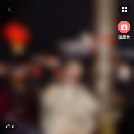



相亲卡
0
