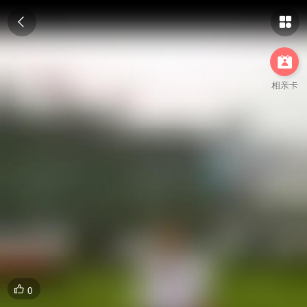



相亲卡
0
