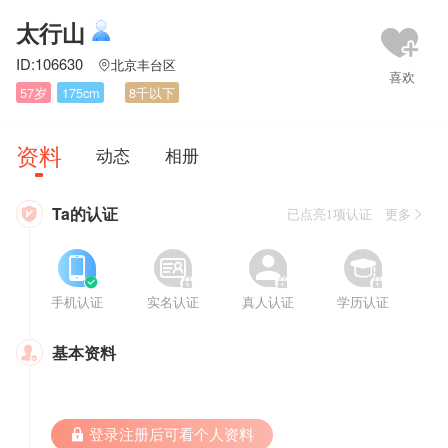
太行山
ID:106630
北京丰台区

57岁
175cm
8千以下
资料
动态
相册
Ta的认证

已点亮1项认证 更多








手机认证
实名认证
真人认证
学历认证
基本资料

 登录注册后可看个人资料