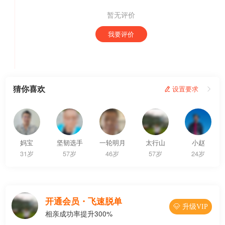
暂无评价
我要评价
猜你喜欢
 设置要求

妈宝
坚韧选手
一轮明月
太行山
小赵
31岁
57岁
46岁
57岁
24岁
开通会员・飞速脱单
 升级VIP
相亲成功率提升300%