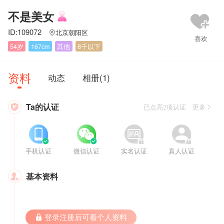
不是美女
ID:109072
北京朝阳区

54岁
167cm
其他
8千以下
资料
动态
相册(1)
Ta的认证

已点亮2项认证 更多








手机认证
微信认证
实名认证
真人认证
基本资料

 登录注册后可看个人资料