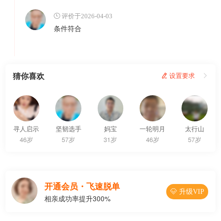
 评价于2026-04-03
条件符合
猜你喜欢
 设置要求

寻人启示
坚韧选手
妈宝
一轮明月
太行山
46岁
57岁
31岁
46岁
57岁
开通会员・飞速脱单
 升级VIP
相亲成功率提升300%