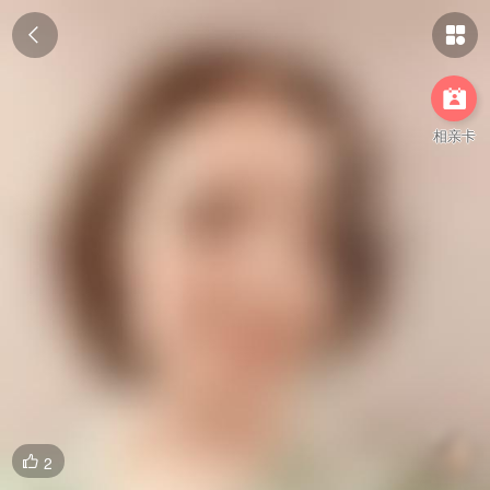



相亲卡
2
