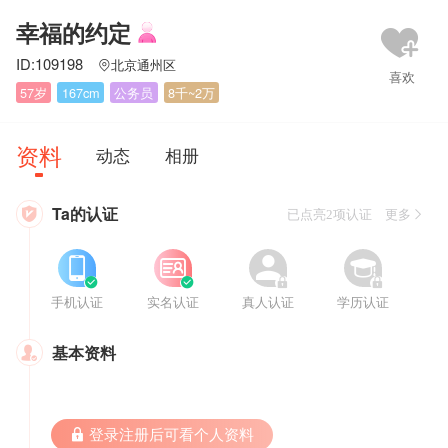
幸福的约定
ID:109198
北京通州区

57岁
167cm
公务员
8千~2万
资料
动态
相册
Ta的认证

已点亮2项认证 更多








手机认证
实名认证
真人认证
学历认证
基本资料

 登录注册后可看个人资料