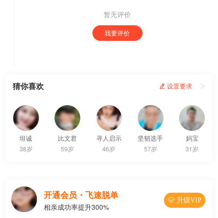
暂无评价
我要评价
猜你喜欢
 设置要求

坦诚
比文君
寻人启示
坚韧选手
妈宝
38岁
59岁
46岁
57岁
31岁
开通会员・飞速脱单
 升级VIP
相亲成功率提升300%