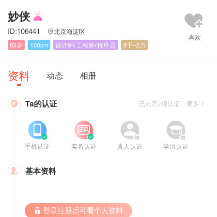
妙侠
ID:106441
北京海淀区

63岁
160cm
设计师/工程师/程序员
8千~2万
资料
动态
相册
Ta的认证

已点亮2项认证 更多








手机认证
实名认证
真人认证
学历认证
基本资料

 登录注册后可看个人资料