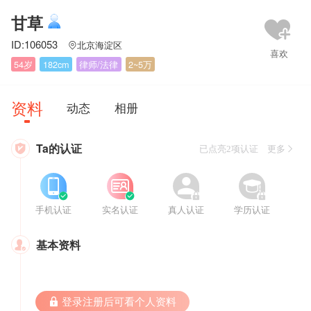
甘草
ID:106053
北京海淀区

54岁
182cm
律师/法律
2~5万
资料
动态
相册
Ta的认证

已点亮2项认证 更多








手机认证
实名认证
真人认证
学历认证
基本资料

 登录注册后可看个人资料