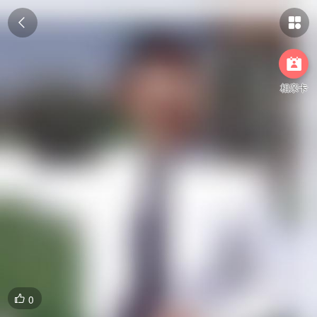



相亲卡
0
