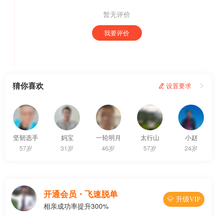
暂无评价
我要评价
猜你喜欢
 设置要求

坚韧选手
妈宝
一轮明月
太行山
小赵
57岁
31岁
46岁
57岁
24岁
开通会员・飞速脱单
 升级VIP
相亲成功率提升300%