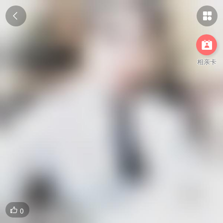



相亲卡
0
