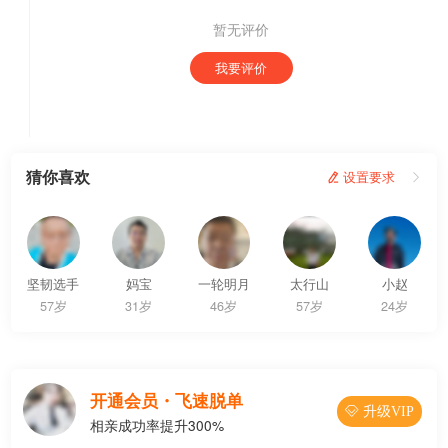
暂无评价
我要评价
猜你喜欢
 设置要求

坚韧选手
妈宝
一轮明月
太行山
小赵
57岁
31岁
46岁
57岁
24岁
开通会员・飞速脱单
 升级VIP
相亲成功率提升300%