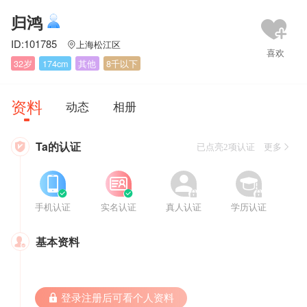
归鸿
ID:101785
上海松江区

32岁
174cm
其他
8千以下
资料
动态
相册
Ta的认证

已点亮2项认证 更多








手机认证
实名认证
真人认证
学历认证
基本资料

 登录注册后可看个人资料