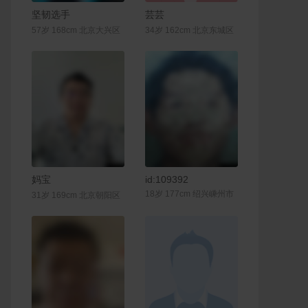
联系Ta
联系Ta
坚韧选手
芸芸
57岁 168cm 北京大兴区
34岁 162cm 北京东城区
联系Ta
联系Ta
妈宝
id:109392
18岁 177cm 绍兴嵊州市
31岁 169cm 北京朝阳区