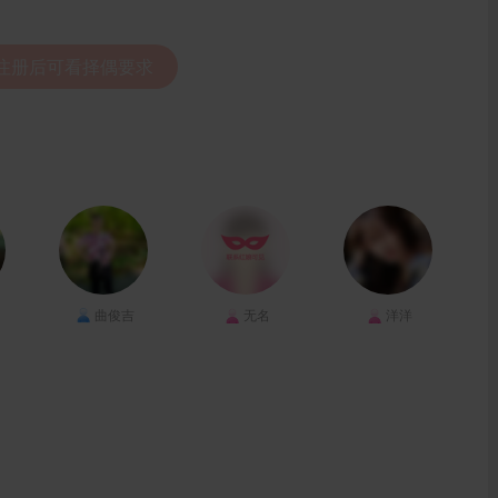
录注册后可看择偶要求
曲俊吉
无名
洋洋