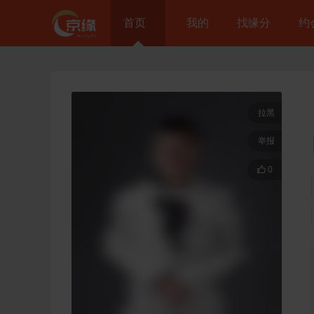
首页
我的
找缘分
约
拉黑
举报

0