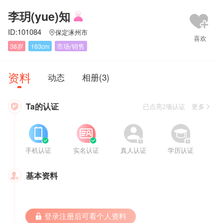
李玥(yue)知
ID:101084
保定涿州市

38岁
163cm
市场/销售
资料
动态
相册(3)
Ta的认证

已点亮2项认证 更多








手机认证
实名认证
真人认证
学历认证
基本资料

 登录注册后可看个人资料