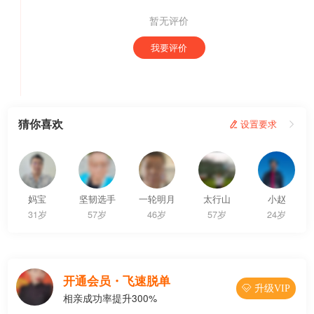
暂无评价
我要评价
猜你喜欢
 设置要求

妈宝
坚韧选手
一轮明月
太行山
小赵
31岁
57岁
46岁
57岁
24岁
开通会员・飞速脱单
 升级VIP
相亲成功率提升300%