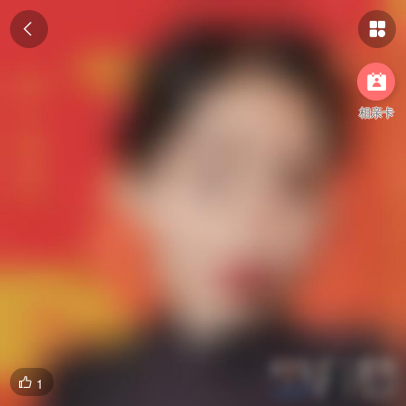



相亲卡
1
