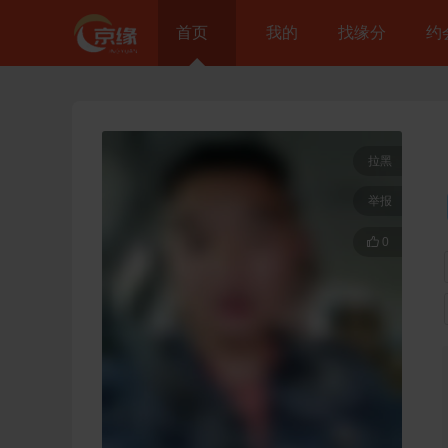
首页
我的
找缘分
约
拉黑
举报

0