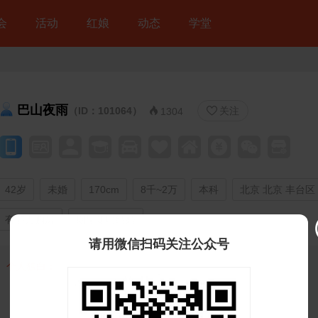
会
活动
红娘
动态
学堂
巴山夜雨
（ID：101064）
关注


1304
42岁
未婚
170cm
8千~2万
本科
北京 北京 丰台区
有能力购房
期望随时结婚
请用微信扫码关注公众号
个人独白：
 登录注册后可看自我介绍