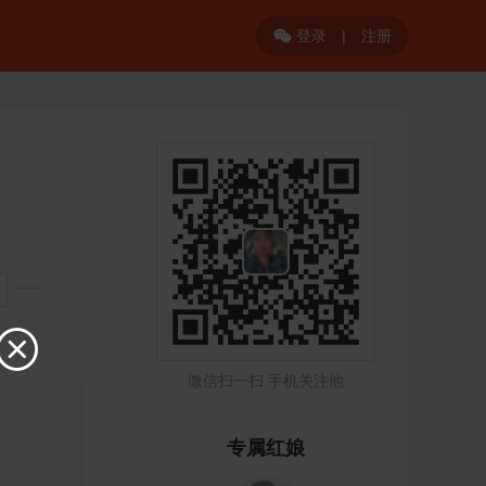
登录
|
注册


微信扫一扫 手机关注他
专属红娘