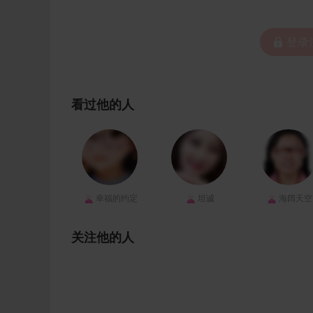
 登
看过他的人
幸福的约定
坦诚
海阔天空
关注他的人