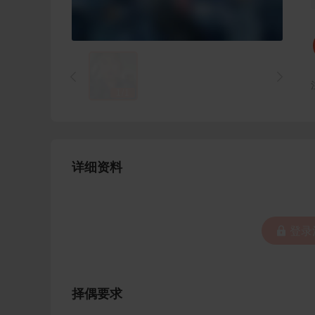


1
/
1
详细资料
 登
择偶要求