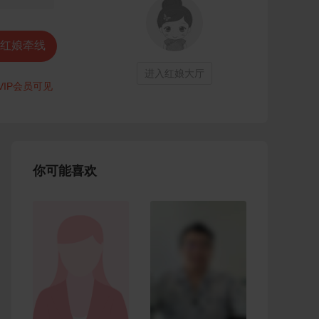
红娘牵线
进入红娘大厅
VIP会员可见
你可能喜欢