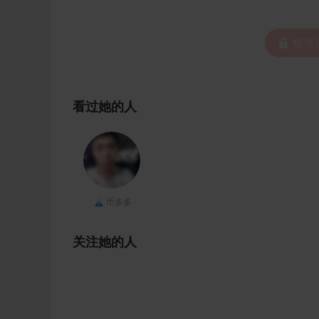
 登
看过她的人
币多多
关注她的人