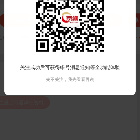




发私信
打招呼
联系Ta
注册时间：
VIP会员可见
最后登录时间：
VIP会员可见
最后位置：
关注成功后可获得帐号消息通知等全功能体验
先不关注，我先看看再说
录注册后可看详细资料