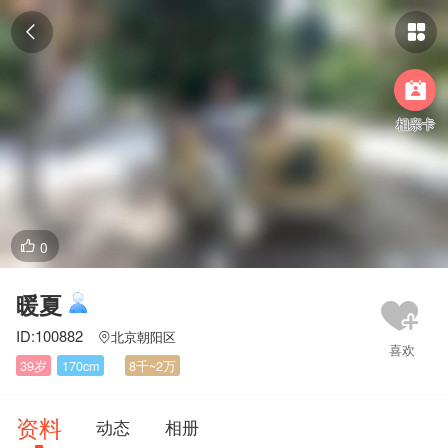



相亲卡
0

暖夏
ID:100882
北京朝阳区

39岁
170cm
8千~2万
资料
动态
相册