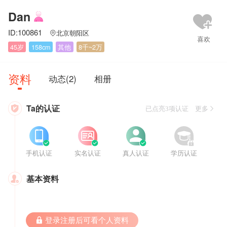
Dan
ID:100861
北京朝阳区

45岁
158cm
其他
8千~2万
资料
动态(2)
相册
Ta的认证

已点亮3项认证 更多








手机认证
实名认证
真人认证
学历认证
基本资料

 登录注册后可看个人资料