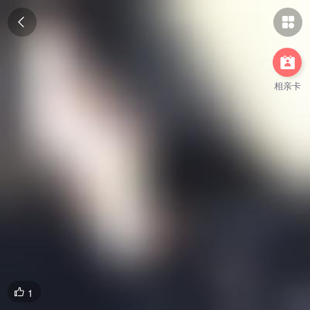



相亲卡
1
