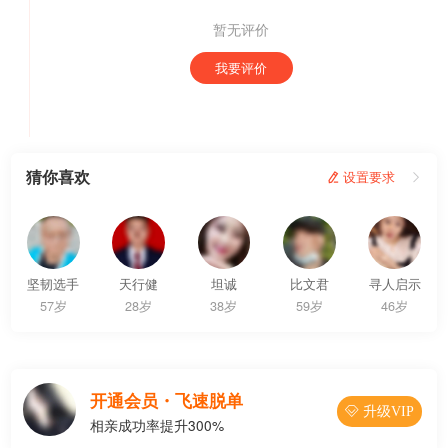
暂无评价
我要评价
猜你喜欢
 设置要求

坚韧选手
天行健
坦诚
比文君
寻人启示
57岁
28岁
38岁
59岁
46岁
开通会员・飞速脱单
 升级VIP
相亲成功率提升300%