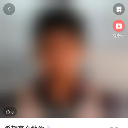



相亲卡
0
