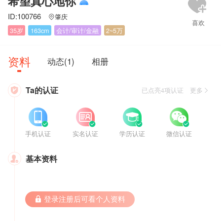
希望真心地你
ID:100766
肇庆

35岁
163cm
会计/审计/金融
2~5万
资料
动态(1)
相册
Ta的认证

已点亮4项认证 更多








手机认证
实名认证
学历认证
微信认证
基本资料

 登录注册后可看个人资料