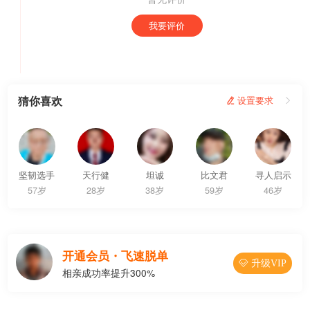
我要评价
猜你喜欢
 设置要求

坚韧选手
天行健
坦诚
比文君
寻人启示
57岁
28岁
38岁
59岁
46岁
开通会员・飞速脱单
 升级VIP
相亲成功率提升300%