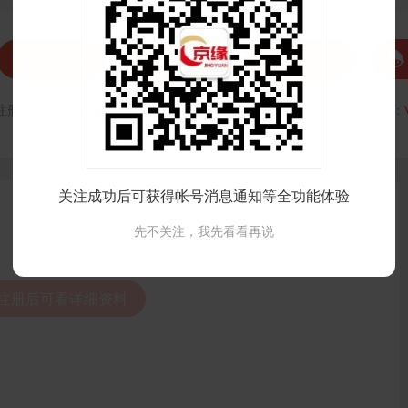




发私信
打招呼
联系Ta
注册时间：
VIP会员可见
最后登录时间：
VIP会员可见
最后位置：
关注成功后可获得帐号消息通知等全功能体验
先不关注，我先看看再说
录注册后可看详细资料