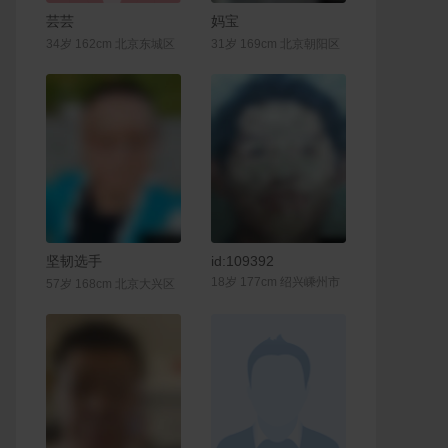
联系Ta
联系Ta
芸芸
妈宝
34岁 162cm 北京东城区
31岁 169cm 北京朝阳区
联系Ta
联系Ta
坚韧选手
id:109392
18岁 177cm 绍兴嵊州市
57岁 168cm 北京大兴区