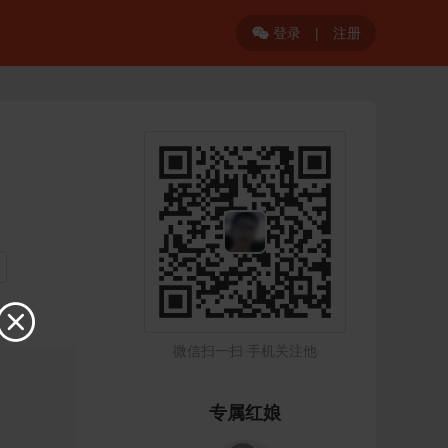
登录
|
注册


微信扫一扫 手机关注他
专属红娘