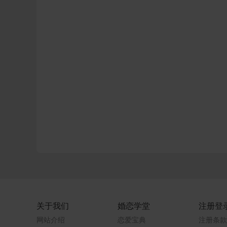
关于我们
婚恋学堂
注册登
网站介绍
恋爱宝典
注册条款