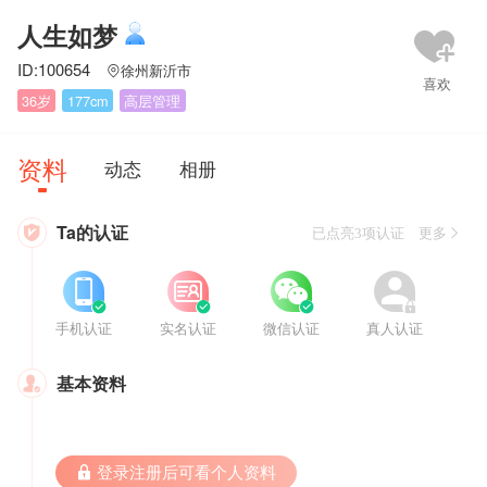
人生如梦
ID:100654
徐州新沂市

36岁
177cm
高层管理
资料
动态
相册
Ta的认证

已点亮3项认证 更多








手机认证
实名认证
微信认证
真人认证
基本资料

 登录注册后可看个人资料