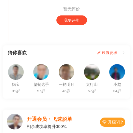
暂无评价
我要评价
猜你喜欢
 设置要求

妈宝
坚韧选手
一轮明月
太行山
小赵
31岁
57岁
46岁
57岁
24岁
开通会员・飞速脱单
 升级VIP
相亲成功率提升300%