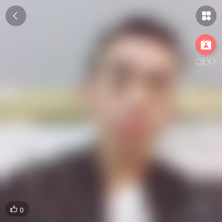



相亲卡
0
