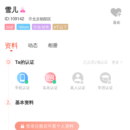
雪儿
ID:109142
北京朝阳区

39岁
160cm
市场/销售
8千以下
资料
动态
相册
Ta的认证

已点亮2项认证 更多








手机认证
实名认证
真人认证
学历认证
基本资料

 登录注册后可看个人资料