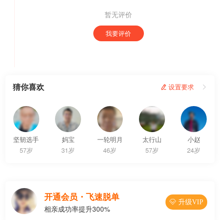
暂无评价
我要评价
猜你喜欢
 设置要求

坚韧选手
妈宝
一轮明月
太行山
小赵
57岁
31岁
46岁
57岁
24岁
开通会员・飞速脱单
 升级VIP
相亲成功率提升300%