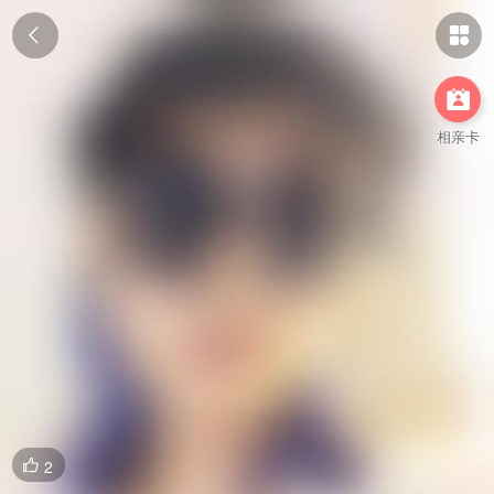



相亲卡
2
