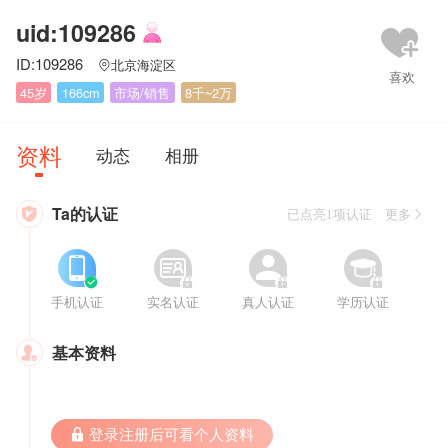
uid:109286
ID:109286
北京海淀区

45岁
166cm
市场/销售
8千~2万
资料
动态
相册
Ta的认证

已点亮1项认证 更多








手机认证
实名认证
真人认证
学历认证
基本资料

 登录注册后可看个人资料