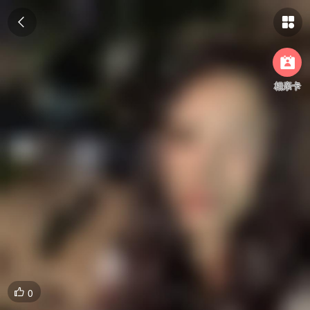



相亲卡
0
