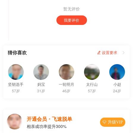
暂无评价
我要评价
猜你喜欢
 设置要求

坚韧选手
妈宝
一轮明月
太行山
小赵
57岁
31岁
46岁
57岁
24岁
开通会员・飞速脱单
 升级VIP
相亲成功率提升300%