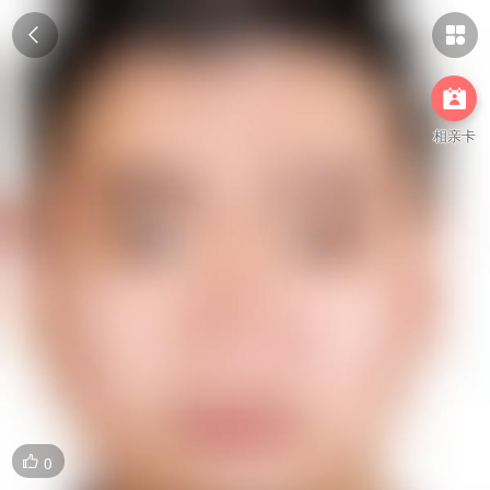



相亲卡
0
