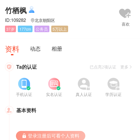
竹栖枫
ID:109282
北京朝阳区

37岁
177cm
公务员
5万以上
资料
动态
相册
Ta的认证

已点亮2项认证 更多








手机认证
实名认证
真人认证
学历认证
基本资料

 登录注册后可看个人资料