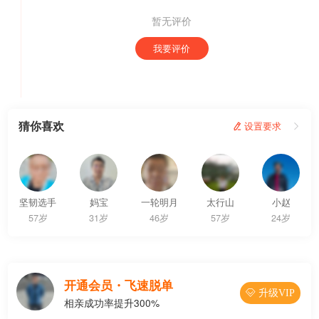
暂无评价
我要评价
猜你喜欢
 设置要求

坚韧选手
妈宝
一轮明月
太行山
小赵
57岁
31岁
46岁
57岁
24岁
开通会员・飞速脱单
 升级VIP
相亲成功率提升300%