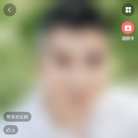



相亲卡
帮亲友征婚
0
