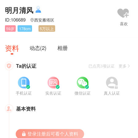
明月清风
ID:106689
西安雁塔区

59岁
178cm
5万以上
资料
动态(2)
相册
Ta的认证

已点亮3项认证 更多








手机认证
实名认证
微信认证
真人认证
基本资料

 登录注册后可看个人资料