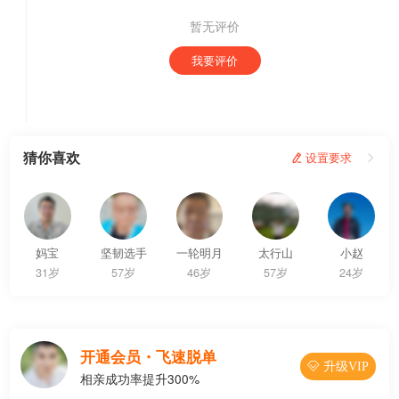
暂无评价
我要评价
猜你喜欢
 设置要求

妈宝
坚韧选手
一轮明月
太行山
小赵
31岁
57岁
46岁
57岁
24岁
开通会员・飞速脱单
 升级VIP
相亲成功率提升300%