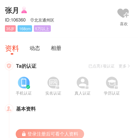
张月
ID:106360
北京通州区

35岁
168cm
5万以上
资料
动态
相册
Ta的认证

已点亮1项认证 更多








手机认证
实名认证
真人认证
学历认证
基本资料

 登录注册后可看个人资料