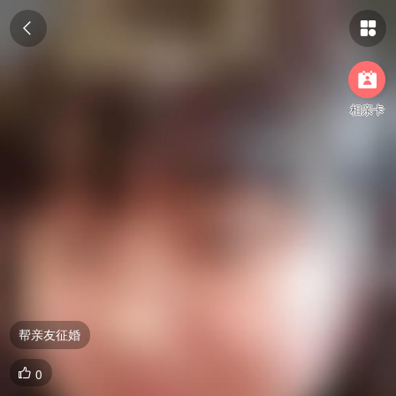



相亲卡
帮亲友征婚
0
