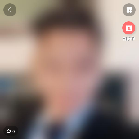



相亲卡
0
