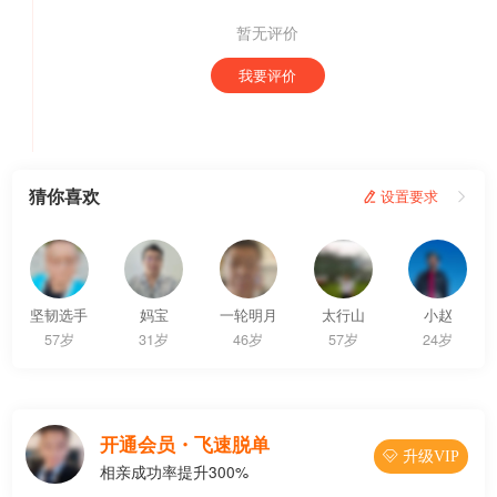
暂无评价
我要评价
猜你喜欢
 设置要求

坚韧选手
妈宝
一轮明月
太行山
小赵
57岁
31岁
46岁
57岁
24岁
开通会员・飞速脱单
 升级VIP
相亲成功率提升300%