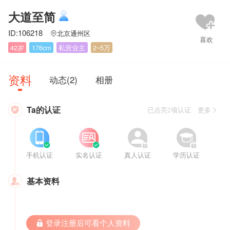
大道至简
ID:106218
北京通州区

42岁
176cm
私营业主
2~5万
资料
动态(2)
相册
Ta的认证

已点亮2项认证 更多








手机认证
实名认证
真人认证
学历认证
基本资料

 登录注册后可看个人资料