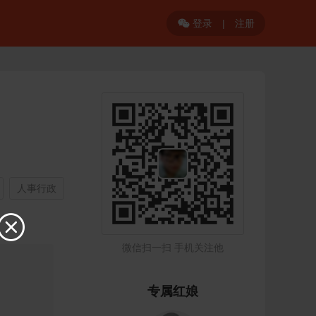
登录
|
注册

人事行政

微信扫一扫 手机关注他
专属红娘