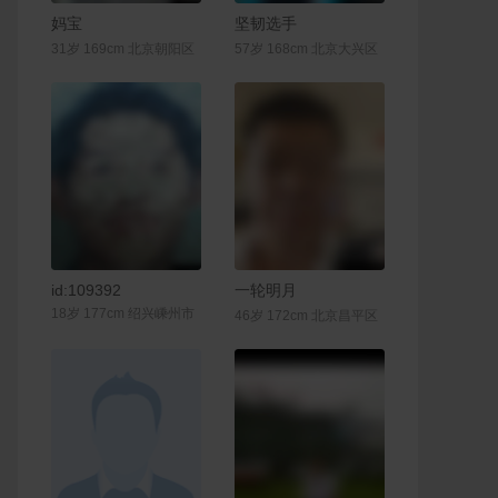
联系Ta
联系Ta
妈宝
坚韧选手
31岁 169cm 北京朝阳区
57岁 168cm 北京大兴区
联系Ta
联系Ta
id:109392
一轮明月
18岁 177cm 绍兴嵊州市
46岁 172cm 北京昌平区