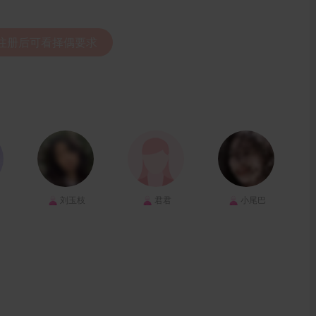
录注册后可看择偶要求
刘玉枝
君君
小尾巴