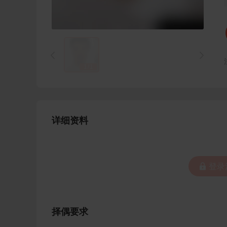


1
/
1
详细资料
 登
择偶要求