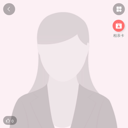



相亲卡
0
