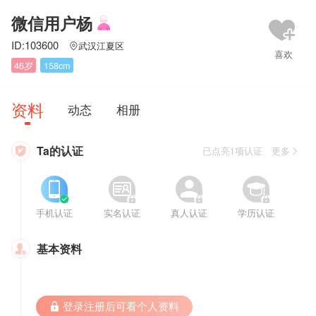
微信用户杨
ID:103600
武汉江夏区

46岁
158cm
资料
动态
相册
Ta的认证

已点亮1项认证 更多








手机认证
实名认证
真人认证
学历认证
基本资料

 登录注册后可看个人资料