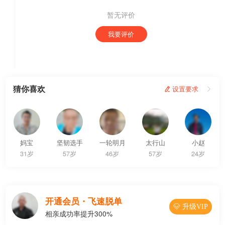
暂无评价
我要评价
猜你喜欢
 设置要求

妈宝
坚韧选手
一轮明月
太行山
小赵
31岁
57岁
46岁
57岁
24岁
开通会员・飞速脱单
 升级VIP
相亲成功率提升300%