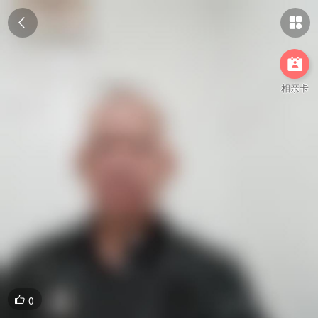



相亲卡
0
