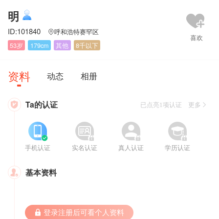
明
ID:101840
呼和浩特赛罕区

53岁
179cm
其他
8千以下
资料
动态
相册
Ta的认证

已点亮1项认证 更多








手机认证
实名认证
真人认证
学历认证
基本资料

 登录注册后可看个人资料