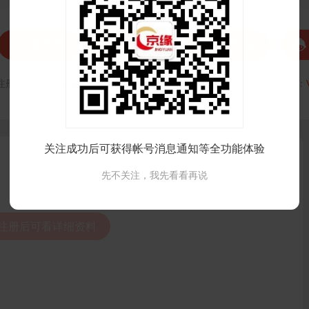




发私信
打招呼
联系Ta
注册时间：
VIP会员可见
最后登录时间：
VIP会员可见
最后位置：
关注成功后可获得帐号消息通知等全功能体验
先不关注，我先看看再说
录注册后可看详细资料