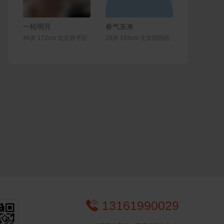
联系Ta
联系Ta
一轮明月
春气东来
46岁 172cm 北京昌平区
26岁 183cm 北京朝阳区
13161990029
