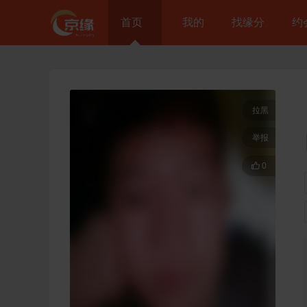
首页
我的
找缘分
约
拉黑
举报

0