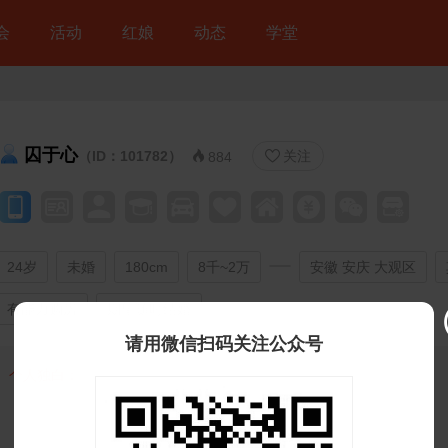
会
活动
红娘
动态
学堂
囚于心
（ID：101782）
关注


884
24岁
未婚
180cm
8千~2万
安徽 安庆 大观区
有能力购房
期望随时结婚
请用微信扫码关注公众号
个人独白：
 登录注册后可看自我介绍