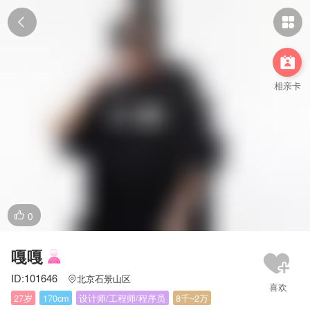



相亲卡
0

嘎嘎
ID:101646
北京石景山区

27岁
170cm
设计师/工程师/程序员
8千~2万