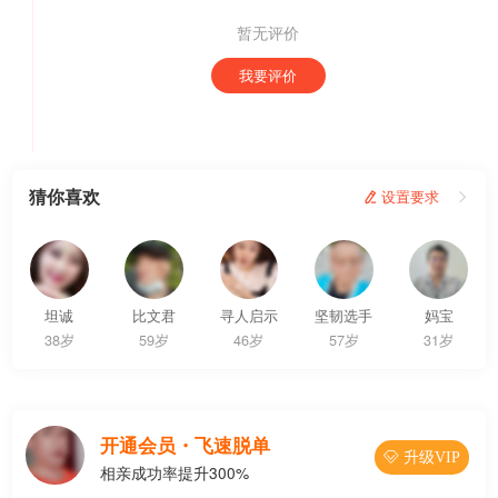
暂无评价
我要评价
猜你喜欢
 设置要求

坦诚
比文君
寻人启示
坚韧选手
妈宝
38岁
59岁
46岁
57岁
31岁
开通会员・飞速脱单
 升级VIP
相亲成功率提升300%