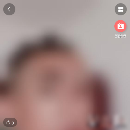



相亲卡
0
