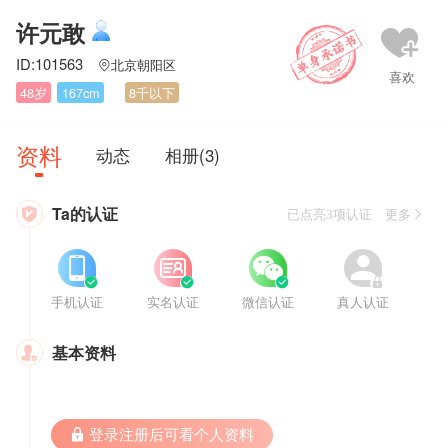
许元敢
ID:101563
北京朝阳区

48岁
167cm
8千以下
资料
动态
相册(3)
Ta的认证

已点亮3项认证 更多








手机认证
实名认证
微信认证
真人认证
基本资料

 登录注册后可看个人资料