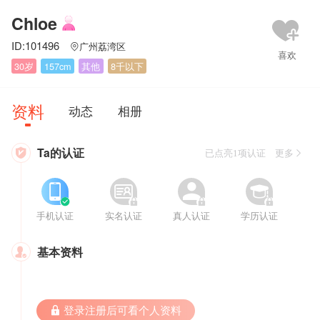
Chloe
ID:101496
广州荔湾区

30岁
157cm
其他
8千以下
资料
动态
相册
Ta的认证

已点亮1项认证 更多








手机认证
实名认证
真人认证
学历认证
基本资料

 登录注册后可看个人资料