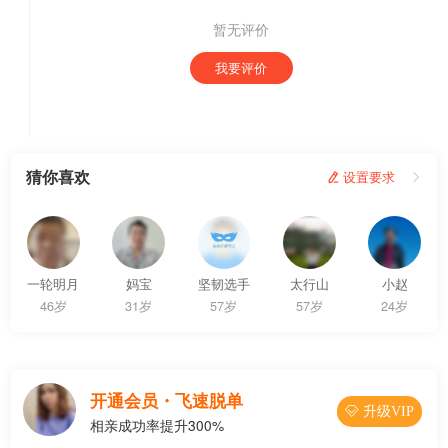
暂无评价
我要评价
猜你喜欢
 设置要求

一轮明月
妈宝
坚韧选手
太行山
小赵
46岁
31岁
57岁
57岁
24岁
开通会员・飞速脱单
 升级VIP
相亲成功率提升300%