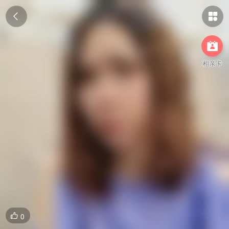



相亲卡
0
