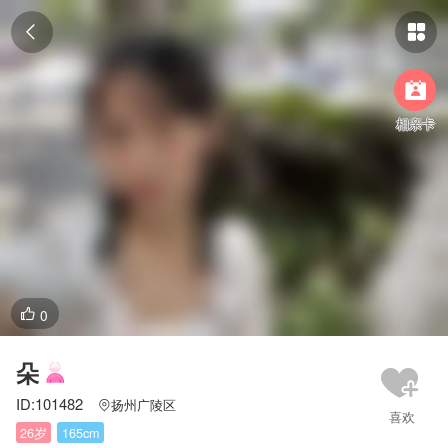



相亲卡
0

朵
ID:101482
扬州广陵区

26岁
165cm