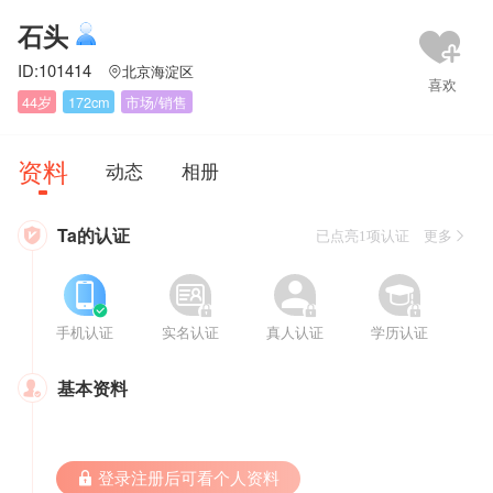
石头
ID:101414
北京海淀区

44岁
172cm
市场/销售
资料
动态
相册
Ta的认证

已点亮1项认证 更多








手机认证
实名认证
真人认证
学历认证
基本资料

 登录注册后可看个人资料