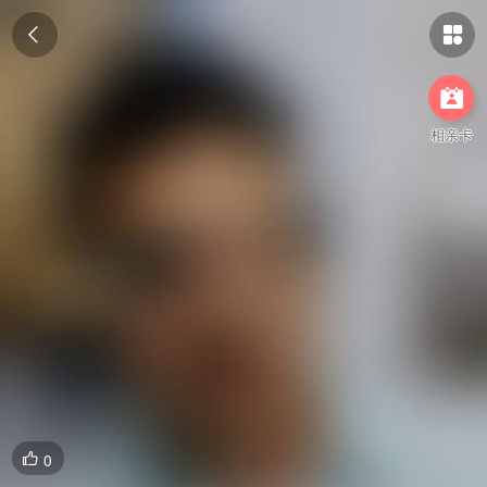



相亲卡
0
