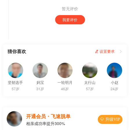
暂无评价
我要评价
猜你喜欢
 设置要求

坚韧选手
妈宝
一轮明月
太行山
小赵
57岁
31岁
46岁
57岁
24岁
开通会员・飞速脱单
 升级VIP
相亲成功率提升300%