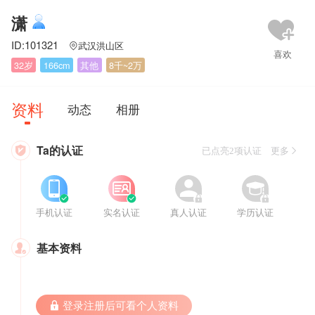
潇
ID:101321
武汉洪山区

32岁
166cm
其他
8千~2万
资料
动态
相册
Ta的认证

已点亮2项认证 更多








手机认证
实名认证
真人认证
学历认证
基本资料

 登录注册后可看个人资料