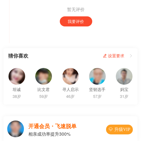
暂无评价
我要评价
猜你喜欢
 设置要求

坦诚
比文君
寻人启示
坚韧选手
妈宝
38岁
59岁
46岁
57岁
31岁
开通会员・飞速脱单
 升级VIP
相亲成功率提升300%