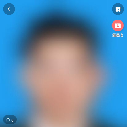



相亲卡
0
