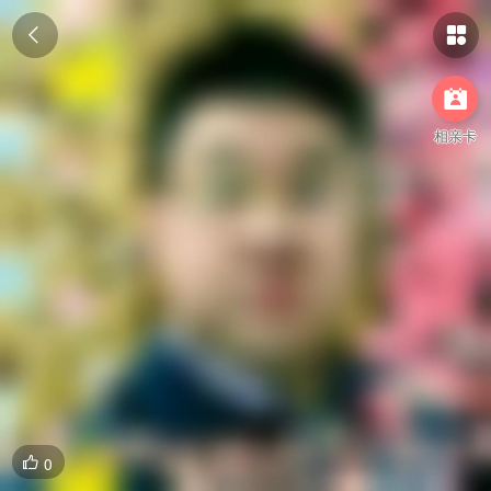



相亲卡
0
