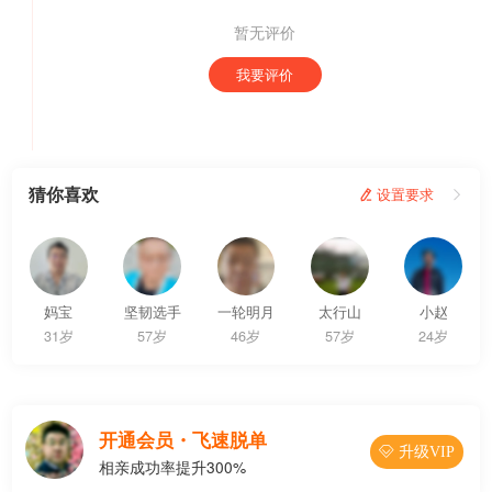
暂无评价
我要评价
猜你喜欢
 设置要求

妈宝
坚韧选手
一轮明月
太行山
小赵
31岁
57岁
46岁
57岁
24岁
开通会员・飞速脱单
 升级VIP
相亲成功率提升300%