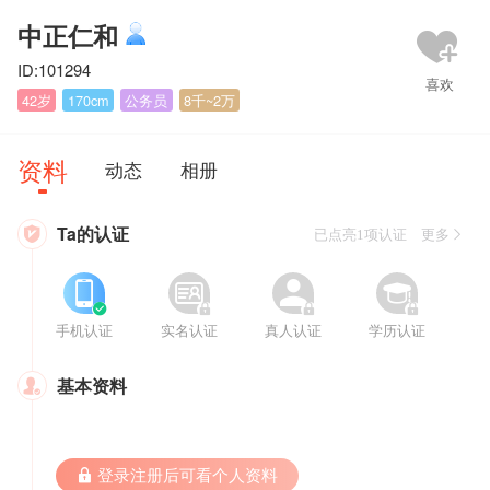
中正仁和
ID:101294
42岁
170cm
公务员
8千~2万
资料
动态
相册
Ta的认证

已点亮1项认证 更多








手机认证
实名认证
真人认证
学历认证
基本资料

 登录注册后可看个人资料