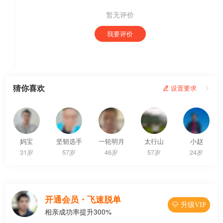
暂无评价
我要评价
猜你喜欢
 设置要求

妈宝
坚韧选手
一轮明月
太行山
小赵
31岁
57岁
46岁
57岁
24岁
开通会员・飞速脱单
 升级VIP
相亲成功率提升300%