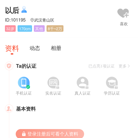
以后
ID:101195
武汉青山区

32岁
170cm
其他
8千~2万
资料
动态
相册
Ta的认证

已点亮1项认证 更多








手机认证
实名认证
真人认证
学历认证
基本资料

 登录注册后可看个人资料