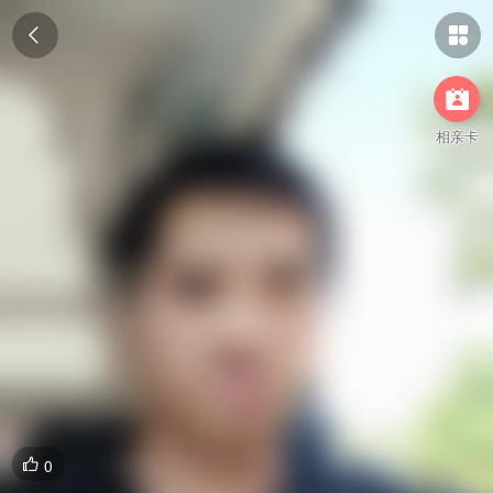



相亲卡
0
