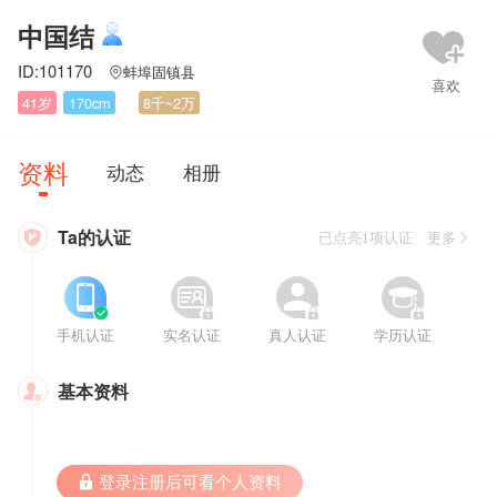
中国结
ID:101170
蚌埠固镇县

41岁
170cm
8千~2万
资料
动态
相册
Ta的认证

已点亮1项认证 更多








手机认证
实名认证
真人认证
学历认证
基本资料

 登录注册后可看个人资料