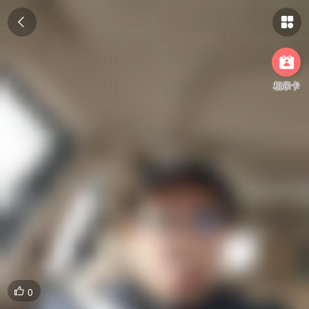



相亲卡
0
