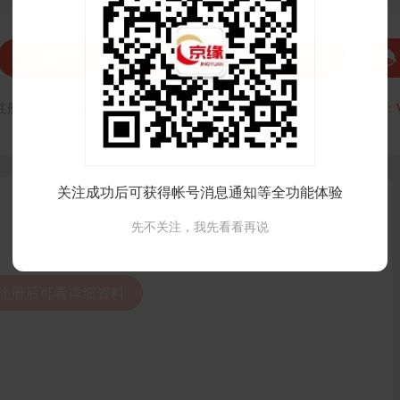




发私信
打招呼
联系Ta
注册时间：
VIP会员可见
最后登录时间：
VIP会员可见
最后位置：
关注成功后可获得帐号消息通知等全功能体验
先不关注，我先看看再说
录注册后可看详细资料