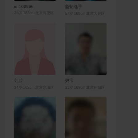
联系Ta
联系Ta
id:108996
坚韧选手
39岁 163cm 北京海淀区
57岁 168cm 北京大兴区
联系Ta
联系Ta
芸芸
妈宝
34岁 162cm 北京东城区
31岁 169cm 北京朝阳区