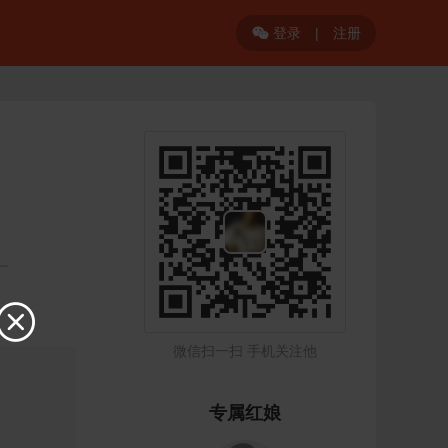
登录
|
注册


微信扫一扫 手机关注他
专属红娘