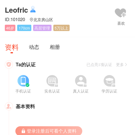
Leofric
ID:101020
北京房山区

46岁
170cm
高层管理
5万以上
资料
动态
相册
Ta的认证

已点亮1项认证 更多








手机认证
实名认证
真人认证
学历认证
基本资料

 登录注册后可看个人资料