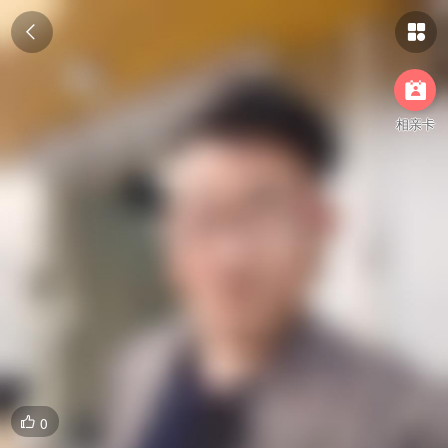



相亲卡
0
