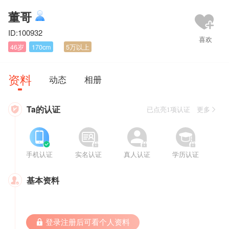
董哥
ID:100932
46岁
170cm
5万以上
资料
动态
相册
Ta的认证

已点亮1项认证 更多








手机认证
实名认证
真人认证
学历认证
基本资料

 登录注册后可看个人资料