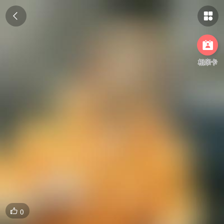



相亲卡
0
