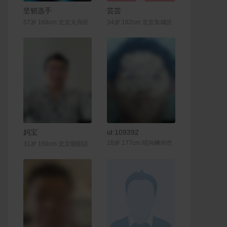
联系Ta
联系Ta
坚韧选手
芸芸
57岁 168cm 北京大兴区
34岁 162cm 北京东城区
联系Ta
联系Ta
妈宝
id:109392
18岁 177cm 绍兴嵊州市
31岁 169cm 北京朝阳区