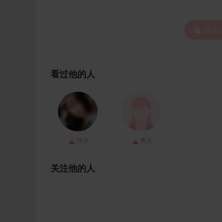
 登
看过他的人
洋洋
秀灵
关注他的人