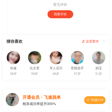
暂无评价
我要评价
猜你喜欢
 设置要求

坦诚
比文君
寻人启示
坚韧选手
妈宝
38岁
59岁
46岁
57岁
31岁
开通会员・飞速脱单
 升级VIP
相亲成功率提升300%