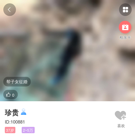



相亲卡
帮子女征婚
0

珍贵
ID:100881
37岁
2~5万