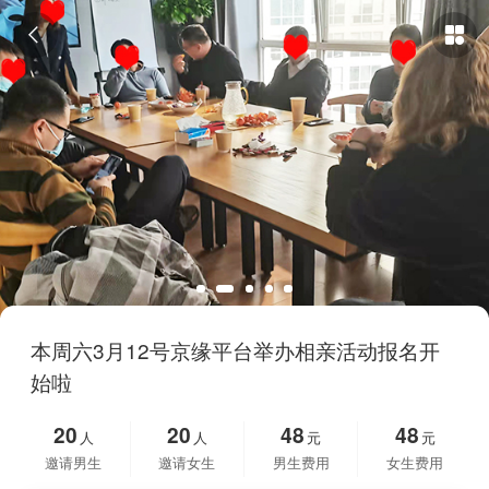


本周六3月12号京缘平台举办相亲活动报名开
始啦
20
20
48
48
人
人
元
元
邀请男生
邀请女生
男生费用
女生费用