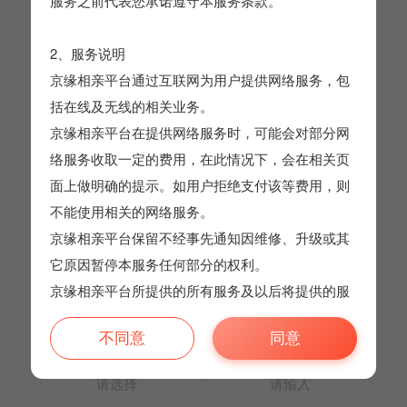
服务之前代表您承诺遵守本服务条款。
请选择
请选择
2、服务说明
生日
工作地区
京缘相亲平台通过互联网为用户提供网络服务，包
请选择
请选择
括在线及无线的相关业务。
京缘相亲平台在提供网络服务时，可能会对部分网
户籍地区
婚姻状况
络服务收取一定的费用，在此情况下，会在相关页
请选择
请选择
面上做明确的提示。如用户拒绝支付该等费用，则
不能使用相关的网络服务。
身高
体重
京缘相亲平台保留不经事先通知因维修、升级或其
请选择
请选择
它原因暂停本服务任何部分的权利。
学历
月薪
京缘相亲平台所提供的所有服务及以后将提供的服
请选择
请选择
务都将受到本服务条款的约束。
同意
不同意
职业
自我介绍
请选择
请输入
3、用户的注册义务