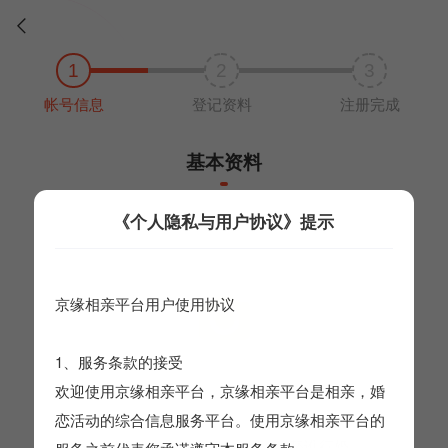


1
2
3
帐号信息
登记资料
注册完成
基本资料
请完善以下真实信息，否则将不能通过审核
《个人隐私与用户协议》提示
注册完成后，生日无法更改

京缘相亲平台用户使用协议
1、服务条款的接受
上传头像
欢迎使用京缘相亲平台，京缘相亲平台是相亲，婚
恋活动的综合信息服务平台。使用京缘相亲平台的
性别
替谁征婚