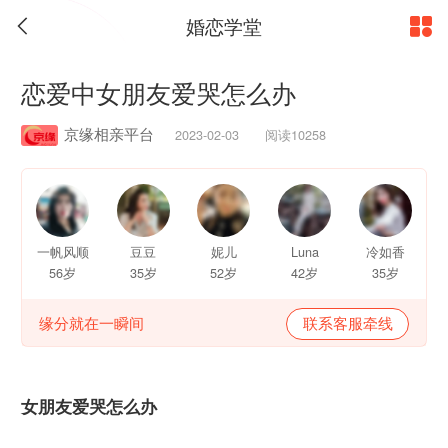
婚恋学堂


恋爱中女朋友爱哭怎么办
京缘相亲平台
2023-02-03 阅读10258
一帆风顺
豆豆
妮儿
Luna
冷如香
56岁
35岁
52岁
42岁
35岁
缘分就在一瞬间
联系客服牵线
女朋友爱哭怎么办